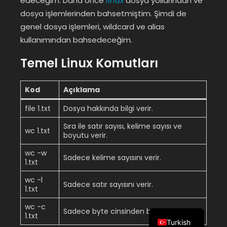
edeceğim. Daha önce
linux
dosya yollarından ve
dosya işlemlerinden bahsetmiştim. Şimdi de
genel dosya işlemleri, wildcard ve alias
kullanımından bahsedeceğim.
Temel Linux Komutları
Kod
Açıklama
file 1.txt
Dosya hakkında bilgi verir.
Sıra ile satır sayısı, kelime sayısı ve
wc 1.txt
boyutu verir.
wc -w
Sadece kelime sayısını verir.
1.txt
wc -l
Sadece satır sayısını verir.
1.txt
wc -c
Sadece byte cinsinden boyutu verir.
1.txt
Turkish