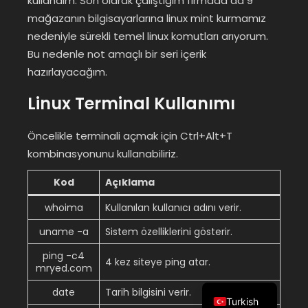
kullandım. Son olarak çalıştığım firmada da 9
mağazanın bilgisayarlarına linux mint kurmamız
nedeniyle sürekli temel linux komutları arıyorum.
Bu nedenle not amaçlı bir seri içerik
hazırlayacağım.
Linux Terminal Kullanımı
Öncelikle terminali açmak için Ctrl+Alt+T
kombinasyonunu kullanabiliriz.
Kod
Açıklama
whoima
Kullanılan kullanıcı adını verir.
uname -a
Sistem özelliklerini gösterir.
ping -c4
4 kez siteye ping atar.
mryed.com
date
Tarih bilgisini verir.
Turkish